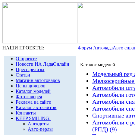
НАШИ ПРОЕКТЫ:
Форум Автолада
Авто спра
О проекте
Новости ИА ЛадаОнлайн
Каталог моделей
Пресс-релизы
Модельный ряд 
Статьи
Мелкосерийные 
Магазин автотоваров
Цены дилеров
Автомобили шту
Каталог моделей
Автомобили гото
Фотогалерея
Автомобили снят
Реклама на сайте
Каталог автосайтов
Автомобили спе
Контакты
Спортивные авт
KEEP SMILING!
Автомобили с р
Анекдоты
(РПД) (9)
Авто-перлы