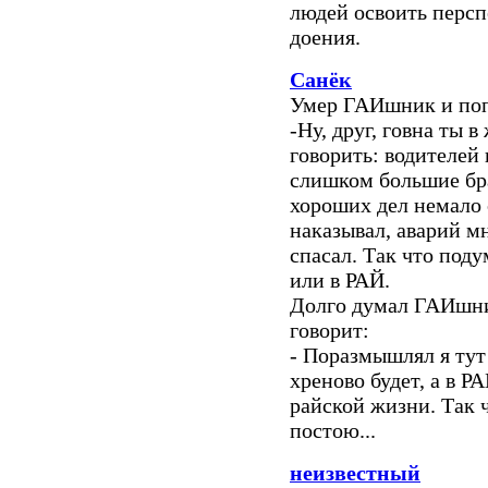
людей освоить перс
доения.
Санёк
Умер ГАИшник и попа
-Ну, друг, говна ты 
говорить: водителе
слишком большие брал
хороших дел немало 
наказывал, аварий м
спасал. Так что под
или в РАЙ.
Долго думал ГАИшни
говорит:
- Поразмышлял я тут
хреново будет, а в 
райской жизни. Так ч
постою...
неизвестный