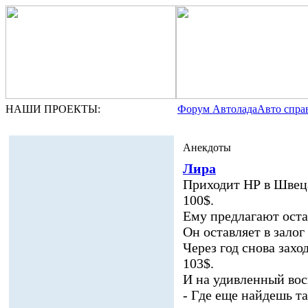
НАШИ ПРОЕКТЫ:
Форум Автолада
Авто спра
Анекдоты
Лира
Приходит НР в Швеца
100$.
Ему предлагают остав
Он оставляет в залог
Через год снова захо
103$.
И на удивленный вос
- Где еще найдешь 