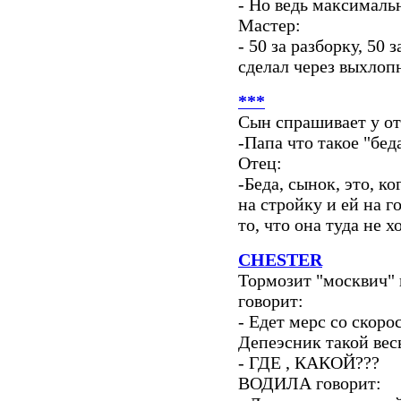
- Но ведь максимальн
Мастер:
- 50 за разборку, 50 з
сделал через выхлопн
***
Сын спрашивает у от
-Папа что такое "бед
Отец:
-Беда, сынок, это, к
на стройку и ей на г
то, что она туда не х
CHESTER
Тормозит "москвич" 
говорит:
- Едет мерс со скоро
Депеэсник такой вес
- ГДЕ , КАКОЙ???
ВОДИЛА говорит: