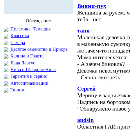
Винни-пух
Женщина за рулём, чт
тебя - нет.
Обсуждение
Полемика. Тема дня
таня
Классика
Маленькая девочка с
Самара
в маленькую сумочку
Десятое семейство и Приора
же зачем-то попадае
Калина и Гранта
Мама интересуется:
Лада Ларгус
- А зачем бинокль?
Нива и Шевроле-Нива
Девочка невозмутим
Гарантия и сервис
- Слона смотреть!
Автосигнализации
Сергей
Тюнинг
Мерину в зад въезжа
Надпись на бортово
"Обнаружено новое у
andsin
Областная ГАИ приг