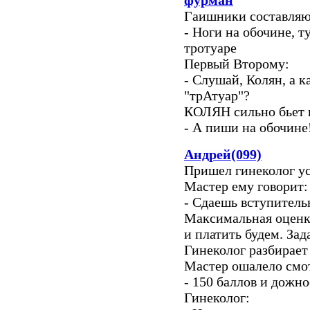
фурман
Гаишники составляю
- Ноги на обочине, т
тротуаре
Первый Второму:
- Слушай, Колян, а к
"трАтуар"?
КОЛЯН сильно бьет н
- А пиши на обочине
Андрей(099)
Пришел гинеколог уст
Мастер ему говорит:
- Сдаешь вступитель
Максимальная оценка
и платить будем. Зада
Гинеколог разбирает
Мастер ошалело смот
- 150 баллов и дожно
Гинеколог: