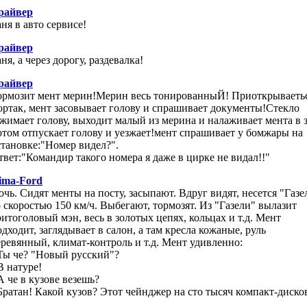
райвер
ня в авто сервисе!
райвер
ня, а через дорогу, раздевалка!
райвер
ормозит мент мерин!Мерин весь тонированныЙ! Приоткрываеть
ортак, мент засовывает голову и спрашивает документы!Стекло
ажимает голову, выходит малый из мерина и налаживает мента в з
отом отпускает голову и уезжает!мент спрашивает у бомжары на
становке:"Номер видел?".
твет:"Командир такого номера я даже в цирке не видал!!"
ima-Ford
очь. Сидят менты на посту, засыпают. Вдруг видят, несется "Газе
о скоростью 150 км/ч. Выбегают, тормозят. Из "Газели" вылазит
ритоголовый мэн, весь в золотых цепях, кольцах и т.д. Мент
одходит, заглядывает в салон, а там кресла кожаные, руль
еревянный, климат-контроль и т.д. Мент удивленно:
 Ты че? "Новый русский"?
В натуре!
А че в кузове везешь?
 Братан! Какой кузов? Этот чейнджер на сто тысяч компакт-диско