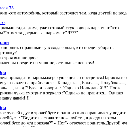
асек 73
жип -это автомобиль, который застрянет там, куда другой не заед
exs
аркоман сидит дома, уже готовый.стук в дверь.наркоман:"кто
ам?"ответ за дверью:"я".наркоман:"Я???"
олян
рапорщик спрашивает у взвода солдат, кто поедет убирать
артошку?
з строя вышли двое.
начит вы поедете на машине, остальные пешком!
ра
укча приходит в парикмахерскую с целью постричся.Парикмахер
у указывает на прайс-лист : "Канадка-...., Бокс-....., Полубокс-....,
ль-....., и т.д."Чукча и говорит : "Однако Ноль давай!!!" После
трижки чукча смотрит в зеркало :"Однако не нравится....Однако
надку давай!!!!"
ра
вое чукчей едут в тролейбусе и один из них спрашивает у водите
ролейбуса : "Водитель, скажите пожалуйста, я доеду на этом
роллейбусе до ж/д вокзала?" -"Нет"- отвечает водитель.Другой чу