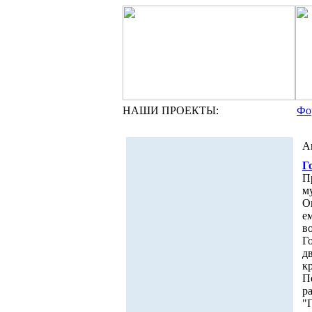
НАШИ ПРОЕКТЫ:
Фо
А
Г
П
м
О
е
в
Г
д
к
П
р
"