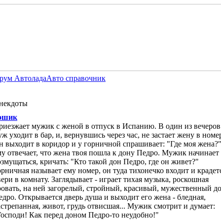
рум Автолада
Авто справочник
некдоты
ошик
риезжает мужик с женой в отпуск в Испанию. В один из вечеров
уж уходит в бар, и, вернувшись через час, не застает жену в номе
н выходит в коридор и у горничной спрашивает: "Где моя жена?"
му отвечает, что жена твоя пошла к дону Педро. Мужик начинает
озмущаться, кричать: "Кто такой дон Педро, где он живет?"
орничная называет ему номер, он туда тихонечко входит и крадет
вери в комнату. Заглядывает - играет тихая музыка, роскошная
ровать, на ней загорелый, стройный, красивый, мужественный д
едро. Открывается дверь душа и выходит его жена - бледная,
астрепанная, живот, грудь отвисшая... Мужик смотрит и думает:
Господи! Как перед доном Педро-то неудобно!"