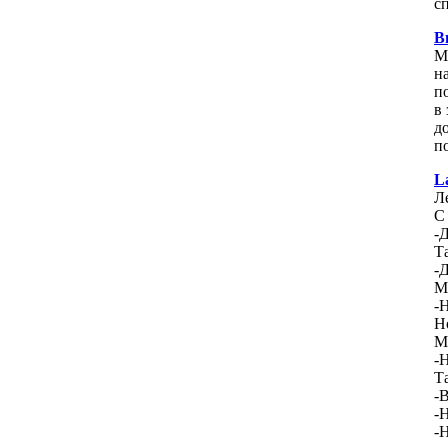
с
В
М
н
п
в
д
п
L
Л
С
-
Та
-Д
М
-
Н
М
-
Та
-
-Н
-Н