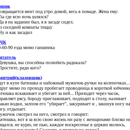
ошик
озвращается мент под утро домой, весь в помаде. Жена ему:
 Ты где всю ночь шлялся?
Да я на задании был, я в засаде сидел.
из соседней комнаты теща):
Ну и как засадил
ЧК
0-60-90 езда мимо гаишника
итатель
 Девушка, вы способны полюбить радикала?
 Простите, ради кого?
митрий(кладовщик)
дут в купе батюшка и набожный мужичок-ручки на коленочках...
друг мимо по проходу пробегает проводница в короткой юбчонке
атюшка вскакивает и убегает за ней... Приходит через часок,
правляет рясу, бороду приглаживает, подходит к столу, наливает
такан водки, залпом его "убирает", закуривает и , закинув ногу н
гу, отдыхает.
ужичок смотрел на него, смотрел и говорит:
Батюшка, вот я за всю свою жизнь ни разу с женщинами близко н
бщался, не курю, не пью, каждое воскресенье в церкви молюсь,
облюдаю все посты! Скажите, я правильно делаю?