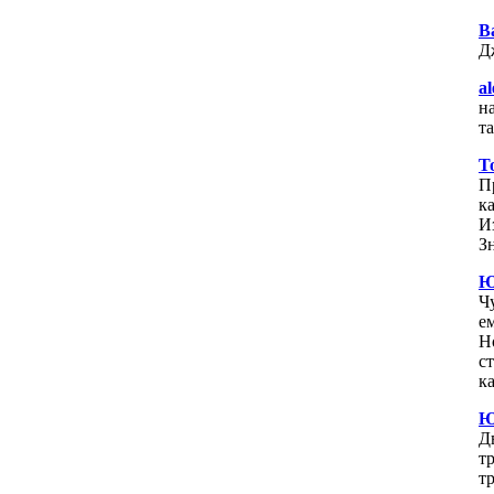
В
Д
al
н
т
Т
П
к
И
З
Ю
Ч
ем
Но
с
ка
Ю
Д
т
т