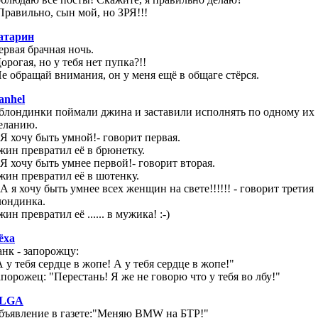
 Правильно, сын мой, но ЗРЯ!!!
атарин
ервая брачная ночь.
орогая, но у тебя нет пупка?!!
Не обращай внимания, он у меня ещё в общаге стёрся.
anhel
 блондинки поймали джина и заставили исполнять по одному их
еланию.
- Я хочу быть умной!- говорит первая.
жин превратил её в брюнетку.
- Я хочу быть умнее первой!- говорит вторая.
жин превратил её в шотенку.
 А я хочу быть умнее всех женщин на свете!!!!!! - говорит третия
лондинка.
ин превратил её ...... в мужика! :-)
ёха
анк - запорожцу:
А у тебя сердце в жопе! А у тебя сердце в жопе!"
апорожец: "Перестань! Я же не говорю что у тебя во лбу!"
LGA
бъявление в газете:"Меняю BMW на БТР!"