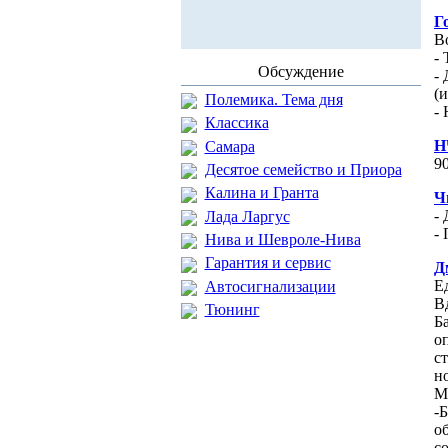
Г
В
-
Обсуждение
- 
(
Полемика. Тема дня
- 
Классика
Н
Самара
9
Десятое семейство и Приора
Калина и Гранта
Ч
-
Лада Ларгус
-
Нива и Шевроле-Нива
Гарантия и сервис
Д
Е
Автосигнализации
В
Тюнинг
Б
о
с
но
М
-
о
с