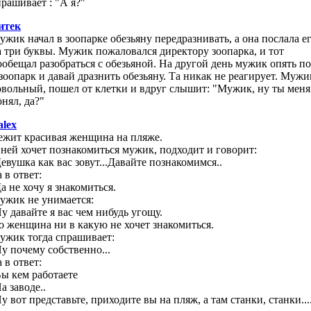
прашивает : "А я?"
итек
ужик начал в зоопарке обезьяну передразнивать, а она послала е
а три буквы. Мужик пожаловался директору зоопарка, и тот
ообещал разобраться с обезьяной. На другой день мужик опять п
 зоопарк и давай дразнить обезьяну. Та никак не реагирует. Мужи
овольный, пошел от клетки и вдруг слышит: "Мужик, ну ты меня
онял, да?"
alex
ежит красивая женщина на пляже.
 ней хочет познакомиться мужик, подходит и говорит:
Девушка как вас зовут...Давайте познакомимся..
 в ответ:
а не хочу я знакомиться.
ужик не унимается:
Ну давайте я вас чем нибудь угощу.
о женщина ни в какую не хочет знакомиться.
ужик тогда спрашивает:
Ну почему собственно...
 в ответ:
Вы кем работаете
а заводе..
у вот представьте, приходите вы на пляж, а там станки, станки...