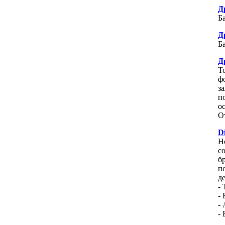
Д
Ба
Д
Ба
Д
Т
ф
з
п
о
О
D
Н
с
б
п
д
-
- 
- 
-