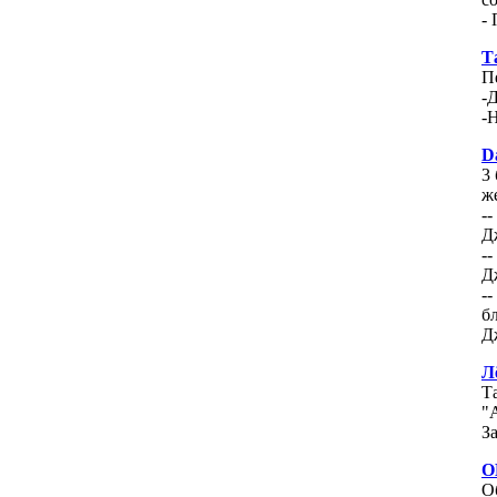
-
Т
П
-Д
-
D
3
ж
-
Д
-
Д
--
б
Дж
Л
Т
"
З
O
О