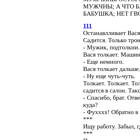
МУЖЧНЫ; А ЧТО 
БАБУШКА; НЕТ ГВ
111
Останавлливает Вася
Садится. Только трон
- Мужик, подтолкни.
Вася толкает. Машина
- Еще немного.
Вася толкает дальше.
- Ну еще чуть-чуть.
Толкает. Толкает. То
садится в салон. Так
- Спасибо, брат. Отв
куда?
- Фухххх! Обратно в
***
Ищу работу. Забыл, г
***