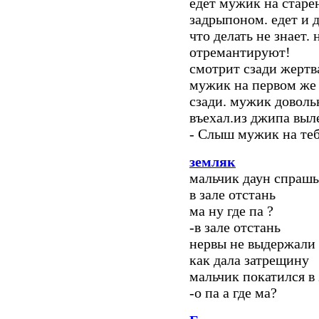
едет мужик на старе
задрыпоном. едет и д
что делать не знает.
отремантируют!
смотрит сзади жертва
мужик на первом же 
сзади. мужик доволь
въехал.из джипа выл
- Слыш мужик на теб
земляк
мальчик даун спрашы
в зале отстань
ма ну где па ?
-в зале отстань
нервы не выдержали
как дала затрещину
мальчик покатился в 
-о па а где ма?