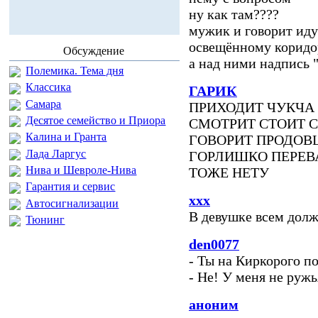
ну как там????
мужик и говорит иду
освещённому коридор
Обсуждение
а над ними надпись "
Полемика. Тема дня
Классика
ГАРИК
Самара
ПРИХОДИТ ЧУКЧА 
Десятое семейство и Приора
СМОТРИТ СТОИТ 
Калина и Гранта
ГОВОРИТ ПРОДОВЦ
Лада Ларгус
ГОРЛИШКО ПЕРЕВА
Нива и Шевроле-Нива
ТОЖЕ НЕТУ
Гарантия и сервис
ххх
Автосигнализации
В девушке всем долж
Тюнинг
den0077
- Ты на Киркорого п
- Не! У меня не ружь
аноним