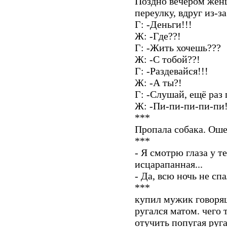
Поздно вечером жен
переулку, вдруг из-з
Г: -Деньги!!!
Ж: -Где??!
Г: -Жить хочешь???
Ж: -С тобой??!
Г: -Раздевайся!!!
Ж: -А ты?!
Г: -Слушай, ещё раз 
Ж: -Пи-пи-пи-пи-пи!
***
Пропала собака. Оше
***
- Я смотрю глаза у т
исцарапанная...
- Да, всю ночь не спа
***
купил мужик говорящ
ругался матом. чего 
отучить попугая руга