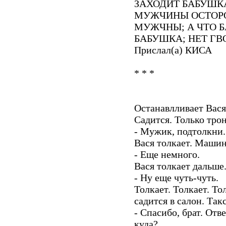
ЗАХОДИТ БАБУШКА
МУЖЧИНЫ ОСТОРО
МУЖЧНЫ; А ЧТО 
БАБУШКА; НЕТ ГВ
Прислал(а) КИСА
* * *
Останавлливает Вася
Садится. Только трон
- Мужик, подтолкни.
Вася толкает. Машина
- Еще немного.
Вася толкает дальше.
- Ну еще чуть-чуть.
Толкает. Толкает. То
садится в салон. Так
- Спасибо, брат. Отв
куда?