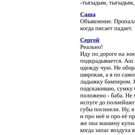
-тыгыдым, тыгыдым, тыгыд
Саша
Объявление. Пропала
когда писает падает.
Сергей
Реально!
Иду по дороге на зо
подкрадывается. Аш 
одежду чую. Не обор
широкая, а я по сам
ладыжку бампером. 
подскакиваю, сумку 
положено - баба. Не 
испуге до полнейшег
губы посинели. Ну, я
и про неё и про её п
же она машину купила
когда запас воздуха 