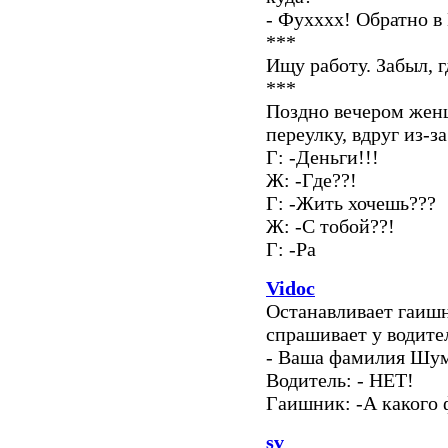
- Фухххх! Обратно в
***
Ищу работу. Забыл, г
***
Поздно вечером жен
переулку, вдруг из-з
Г: -Деньги!!!
Ж: -Где??!
Г: -Жить хочешь???
Ж: -С тобой??!
Г: -Ра
Vidoc
Останавливает гаишн
спрашивает у водите
- Ваша фамилия Шу
Водитель: - НЕТ!
Гаишник: -А какого 
sv