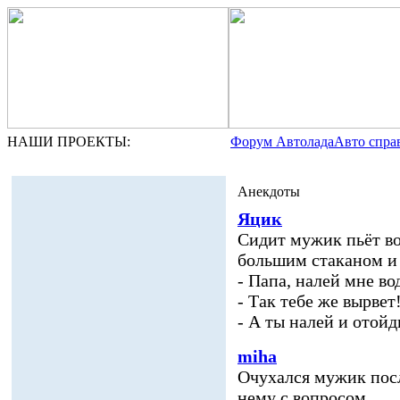
НАШИ ПРОЕКТЫ:
Форум Автолада
Авто спра
Анекдоты
Яцик
Сидит мужик пьёт во
большим стаканом и 
- Папа, налей мне во
- Так тебе же вырвет
- А ты налей и отойд
miha
Очухался мужик посл
нему с вопросом