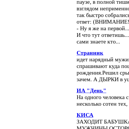
паузе, в полной тиши
взглядом неприменно
так быстро собрались
ответ: (ВНИМАНИЕ
- Ну я же на первой..
И что тут ответишь...
сами знаете кто...
Странник
идет нарядный мужик
спрашивают куда пош
рождения.Решил срьг
зачем. А ДЫРКИ в уш
ИА "День"
На одного человека 
несколько сотен тех,
КИСА
ЗАХОДИТ БАБУШКА
МУЖЧИНЫ ОСТОРО