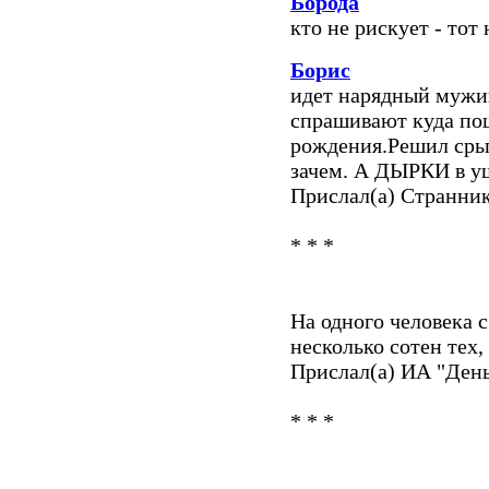
Борода
кто не рискует - то
Борис
идет нарядный мужик
спрашивают куда пош
рождения.Решил срьг
зачем. А ДЫРКИ в уш
Прислал(а) Странни
* * *
На одного человека 
несколько сотен тех,
Прислал(а) ИА "Ден
* * *