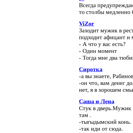
Всегда предупреждаю 
то столбы медленно б
ViZor
Заходит мужик в рест
подходит афицант и
- А что у вас есть?
- Один момент
- Тогда мне два тюби
Сиротка
-а вы знаете, Рабино
-он что, вам денег д
нет, я в хорошем смы
Саша и Лена
Стук в дверь.Мужик 
там .
-тыгыдымский конь.
-так иди от сюда.