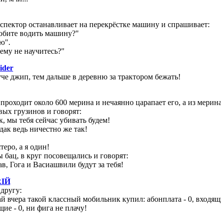
пектор останавливает на перекрёстке машину и спрашивает:
юбите водить машину?"
ю".
ему не научитесь?"
ider
че джип, тем дальше в деревню за трактором бежать!
роходит около 600 мерина и нечаянно царапает его, а из мерин
вых грузинов и говорят:
, мы тебя сейчас убивать будем!
 дак ведь ничестно же так!
теро, а я один!
 бац, в круг посовещались и говорят:
ав, Гога и Васиашвили будут за тебя!
IЙ
другу:
й вчера такой классный мобильник купил: абонплата - 0, входящ
ие - 0, ни фига не плачу!