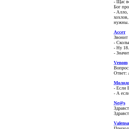
- Щас в
Бог про
- Алло,
хохлов,
нужны.
Ассет
Звонит 
- Сколь
- Ну 18.
- Значи
Venom
Вопрос:
Ответ: 
Молод
- Если 
- А есл
Ne@s
Здравст
Здравст
Valensa
Приходи