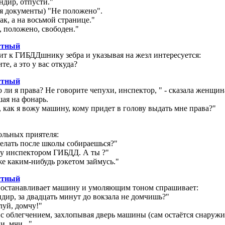
ндир, отпусти."
ая документы) "Не положено".
так, а на восьмой странице."
а, положено, свободен."
стный
т к ГИБДДшнику зебра и указывая на жезл интересуется:
те, а это у вас откуда?
стный
 ли я права? Не говорите чепухи, инспектор, " - сказала женщин
ая на фонарь.
, как я вожу машину, кому придет в голову выдать мне права?"
ольных приятеля:
делать после школы собираешься?"
ду инспектором ГИБДД. А ты ?"
же каким-нибудь рэкетом займусь."
стный
останавливает машину и умоляющим тоном спрашивает:
дир, за двадцать минут до вокзала не домчишь?"
уй, домчу!"
 облегчением, захлопывая дверь машины (сам остаётся снаружи
и, мчи..."