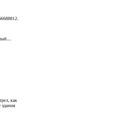
6688812.
ый....
рел, как
е здания