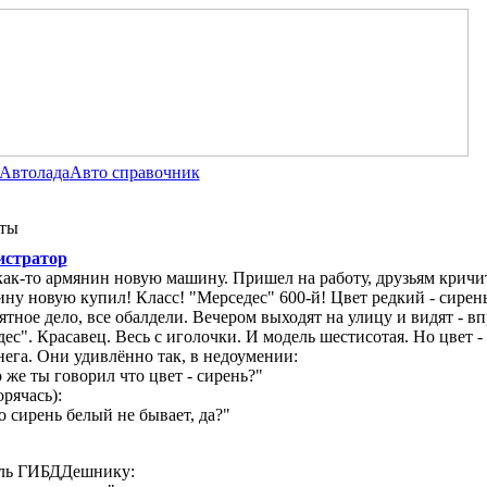
Автолада
Авто справочник
ты
стратор
ак-то армянин новую машину. Пришел на работу, друзьям кричи
ну новую купил! Класс! "Мерседес" 600-й! Цвет редкий - сирень
ятное дело, все обалдели. Вечером выходят на улицу и видят - в
ес". Красавец. Весь с иголочки. И модель шестисотая. Но цвет -
нега. Они удивлённо так, в недоумении:
о же ты говорил что цвет - сирень?"
орячась):
то сирень белый не бывает, да?"
ль ГИБДДешнику: