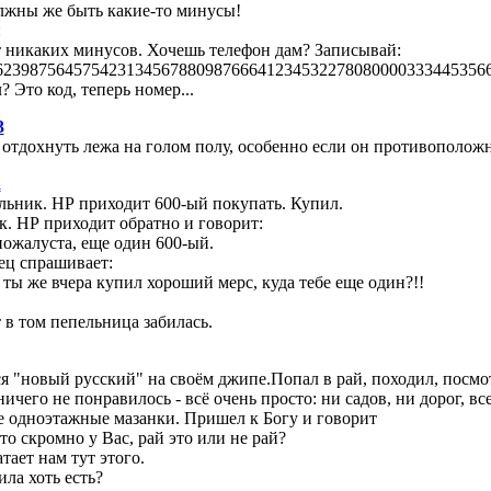
лжны же быть какие-то минусы!
:
т никаких минусов. Хочешь телефон дам? Записывай:
623987564575423134567880987666412345322780800003334453566
? Это код, теперь номер...
3
тдохнуть лежа на голом полу, особенно если он противоположн
a
ьник. НР приходит 600-ый покупать. Купил.
. НР приходит обратно и говорит:
пожалуста, еще один 600-ый.
ец спрашивает:
, ты же вчера купил хороший мерс, куда тебе еще один?!!
т в том пепельница забилась.
я "новый русский" на своём джипе.Попал в рай, походил, посмот
ничего не понравилось - всё очень просто: ни садов, ни дорог, вс
 одноэтажные мазанки. Пришел к Богу и говорит
-то скромно у Вас, рай это или не рай?
атает нам тут этого.
ила хоть есть?