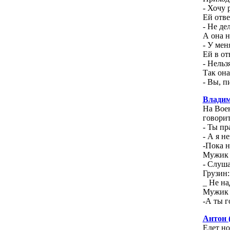
- Хочу 
Ей отве
- Не де
А она н
- У мен
Ей в от
- Нельз
Так она
- Вы, п
Владим
На Воен
говорит
- Ты пр
- А я н
-Пока н
Мужик н
- Слуша
Грузин:
_ Не на
Мужик п
-А ты г
Антон 
Едет но