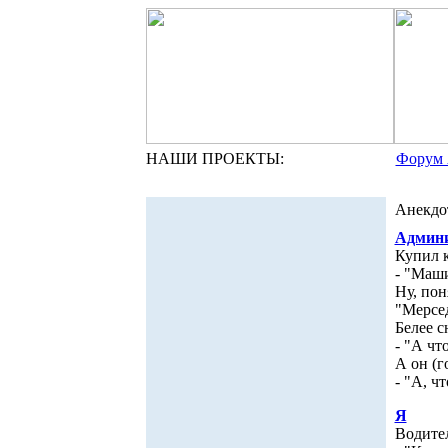
НАШИ ПРОЕКТЫ:
Форум 
Анекдо
Админи
Купил к
- "Маши
Ну, пон
"Мерсед
Белее с
- "А чт
А он (г
- "А, ч
Я
Водите