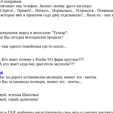
сё поправим.
тягивает ему телефон. Звонит своему другу-киллеру:
 Серёга!... Привет!... Ничего... Нормально... Устроился... Помниш
 которые мне в прошлом году дачу отделывали?... Вали их - они 
начальник морга в автосалон "Тулпар":
ко Вы сегодня мотоциклов продали?
т еще одного покойника где-то носит...
 Кто знает почему у Porshe 911 фары круглые???
А кто знает куда ему двигатель засунули???
ой
Вас на дороге остановилиа милиция, значит это - менты.
и Вас остановила полиция, значит это - понты...
вуй, зеленая Шапочка!
вуй, серый дальтоник!
т в ГАИ лезбиянка регистрировать свое авто и говорит инспект