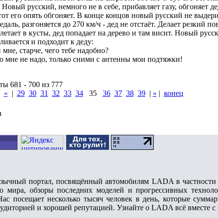
 Новый русский, немного не в себе, прибавляет газу, обгоняет де
тот его опять обгоняет. В конце концов новый русский не выдер
едаль, разгоняется до 270 км/ч - дед не отстаёт. Делает резкий по
летает в кусты, дед попадает на дерево и там висит. Новый русс
ливается и подходит к деду:
 мне, старче, чего тебе надобно?
о мне не надо, только сними с антенны мои подтяжки!
ы 681 - 700 из 777
|
«
|
29
30
31
32
33
34
35
36
37
38
39
|
»
|
конец
а
чный портал, посвящённый автомобилям LADA в частности и
о мира, обзоры последних моделей и прогрессивных техноло
Нас посещает несколько тысяч человек в день, которые сумм
аудиторией и хорошей репутацией. Узнайте о LADA всё вместе с