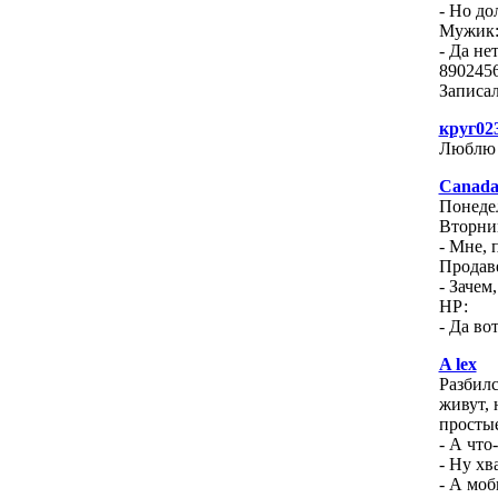
- Но до
Мужик
- Да не
890245
Записал
круг02
Люблю о
Canad
Понедел
Вторник
- Мне, 
Продав
- Зачем
НР:
- Да во
A lex
Разбилс
живут, 
простые
- А что
- Ну хв
- А моб