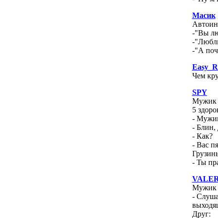
Масик
Автоинс
-"Вы л
-"Любл
-"А поч
Easy_R
Чем кру
SPY
Мужик п
5 здоро
- Мужик
- Блин,
- Как?
- Вас пя
Грузины
- Ты пр
VALER
Мужик 
- Слуша
выходящ
Друг: