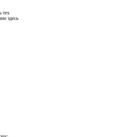
ь тех
мне здесь
ору: