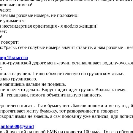
розовые номера!
чают:
лаем мы розовые номера, не положено!
е унимается:
я нестандартная ориентация - я люблю женщин!
вет:
я!
 говорит:
и##расы, себе голубые номера значит ставите, а нам розовые - нел
ир Тольятти
но-грузинской дороге мент-груин останавливает водилу-русско
:
авила нарушил. Пиши объяснительную на грузинском языке.
езнаю грузинского.
е напишешь дальше не поедешь.
е знает что делать. Вдруг видит идет грузин. Водила к нему:
й , генацвали, помоги объяснитнльную написать.
до ничего писать. Ты в бумагу пять баксов положи и менту отдай
ротягивает менту бумажку, тот разворачивает и говорит:
оворил языка не знаешь, а сам половину уже написал, иди допис
(anton600@yand
вый русский на новой БМВ на скорости 100 км/ч. Тут его обгоня