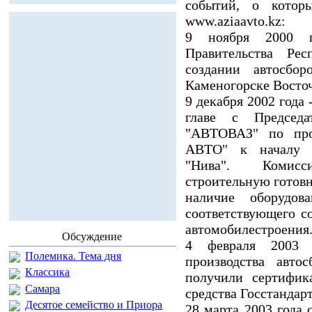
событий, о которы
www.aziaavto.kz:
9 ноября 2000 г
Правительства Ре
создании автосбор
Каменогорске Восто
9 декабря 2002 года 
главе с Председа
"АВТОВАЗ" по про
АВТО" к началу с
"Нива". Комисс
строительную готовн
наличие оборудов
соответствующего 
автомобилестроения
Обсуждение
4 февраля 2003 
Полемика. Тема дня
производства авто
Классика
получили сертифик
Самара
средства Госстандар
Десятое семейство и Приора
28 марта 2003 года