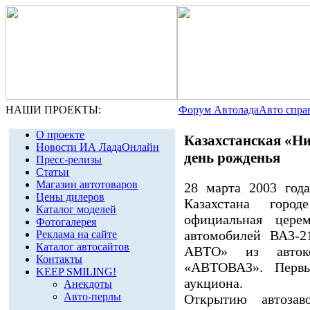
НАШИ ПРОЕКТЫ:
Форум Автолада
Авто спра
О проекте
Казахстанская «Ни
Новости ИА ЛадаОнлайн
день рожденья
Пресс-релизы
Статьи
Магазин автотоваров
28 марта 2003 год
Цены дилеров
Казахстана город
Каталог моделей
официальная цере
Фотогалерея
автомобилей ВАЗ-2
Реклама на сайте
Каталог автосайтов
АВТО» из автоко
Контакты
«АВТОВАЗ». Первы
KEEP SMILING!
аукциона.
Анекдоты
Авто-перлы
Открытию автозав