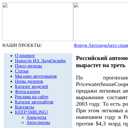
НАШИ ПРОЕКТЫ:
Форум Автолада
Авто спра
О проекте
Российский автомо
Новости ИА ЛадаОнлайн
вырастет на треть
Пресс-релизы
Статьи
Магазин автотоваров
По прогноза
Цены дилеров
PricewaterhouseCo
Каталог моделей
продажи легковых а
Фотогалерея
выражении составят
Реклама на сайте
Каталог автосайтов
2003 году. То есть р
Контакты
При этом легковых 
KEEP SMILING!
нынешнем году в Ро
Анекдоты
Авто-перлы
против $4,3 млрд п