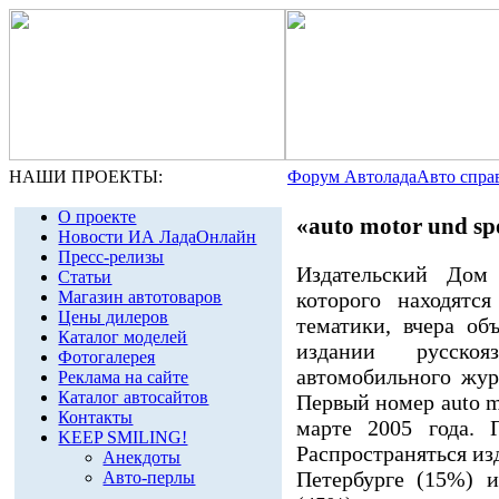
НАШИ ПРОЕКТЫ:
Форум Автолада
Авто спра
О проекте
«auto motor und sp
Новости ИА ЛадаОнлайн
Пресс-релизы
Издательский Дом
Статьи
которого находятс
Магазин автотоваров
Цены дилеров
тематики, вчера об
Каталог моделей
издании русско
Фотогалерея
автомобильного жур
Реклама на сайте
Каталог автосайтов
Первый номер auto mo
Контакты
марте 2005 года. 
KEEP SMILING!
Распространяться из
Анекдоты
Петербурге (15%) 
Авто-перлы