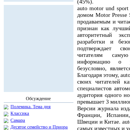
(45%).
auto motor und sport
домом Motor Presse S
продаваемым и чит
признан как лучши
авторитетный экс
разработки и безо
подтверждает сво
читателям саму
информацию о ре
безусловно, являет
Благодаря этому, aut
своих читателей к
специалистов автом
аудитория одного но
Обсуждение
превышает 3 миллион
Полемика. Тема дня
Версии журнала изда
Классика
Франции, Испании,
Самара
Швеции и Китае. auto
Десятое семейство и Приора
самых известных и 