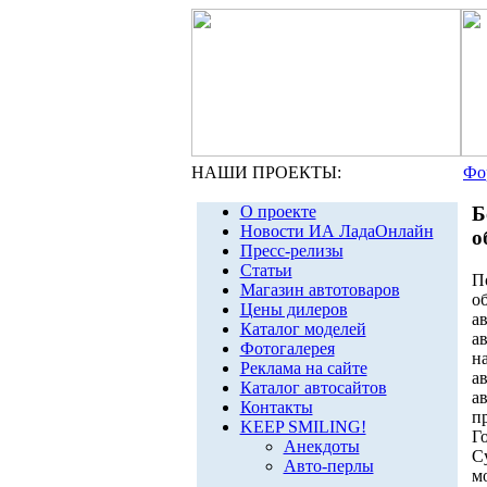
НАШИ ПРОЕКТЫ:
Фо
О проекте
Б
Новости ИА ЛадаОнлайн
о
Пресс-релизы
Статьи
П
Магазин автотоваров
о
Цены дилеров
а
Каталог моделей
а
Фотогалерея
н
Реклама на сайте
а
Каталог автосайтов
а
Контакты
п
KEEP SMILING!
Г
Анекдоты
С
Авто-перлы
м