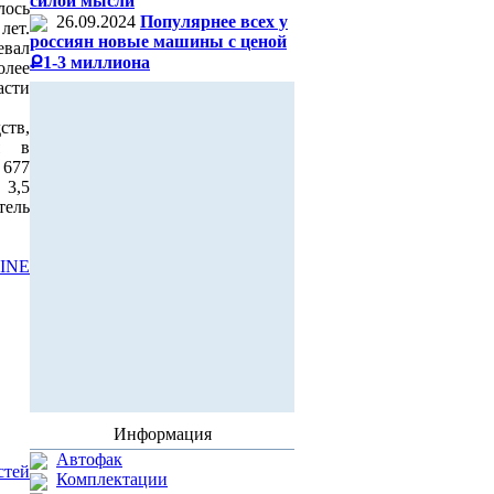
силой мысли
лось
26.09.2024
Популярнее всех у
лет.
россиян новые машины с ценой
евал
Ք1-3 миллиона
олее
асти
тв,
ся в
 677
 3,5
тель
INE
Информация
Автофак
стей
Комплектации