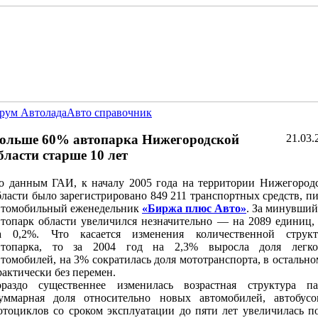
рум Автолада
Авто справочник
ольше 60% автопарка Нижегородской
21.03.
бласти старше 10 лет
о данным ГАИ, к началу 2005 года на территории Нижегород
бласти было зарегистрировано 849 211 транспортных средств, п
втомобильный еженедельник
«Биржа плюс Авто»
. За минувший
втопарк области увеличился незначительно — на 2089 единиц,
а 0,2%. Что касается изменения количественной струк
втопарка, то за 2004 год на 2,3% выросла доля легк
втомобилей, на 3% сократилась доля мототранспорта, в остальн
рактически без перемен.
ораздо существеннее изменилась возрастная структура па
уммарная доля относительно новых автомобилей, автобус
отоциклов со сроком эксплуатации до пяти лет увеличилась п