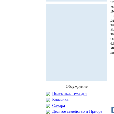
н
к
В
в
д
за
Б
з
с
е
м
я
Обсуждение
Полемика. Тема дня
Классика
Самара
Десятое семейство и Приора