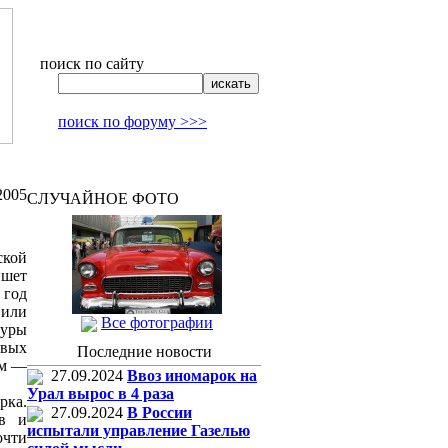
поиск по сайту
поиск по форуму >>>
2005
СЛУЧАЙНОЕ ФОТО
ской
ишет
 год
 или
Все фотографии
туры
овых
Последние новости
ом —
27.09.2024
Ввоз иномарок на
Урал вырос в 4 раза
рка.
27.09.2024
В России
ов и
испытали управление Газелью
очти