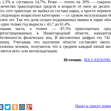
а 1,5% и составила 14,7%. Резко — почти на 20% — сократи
оличество транспортных средств в возрасте от пяти до десяти 
есь этот транспорт не выбыл из состава парка, а просто перекоч
 следующую возрастную категорию — со сроком эксплуатации б
есяти лет. Так что доля сильно подержанных машин в парке обл
 один только год выросла с 43,7 до 61,4%.
ольшая часть, а точнее — 87,5% транспортных средс
арегистрированных в Нижегородской области, находит
обственности физических лиц. В абсолютных цифрах это 742
диниц. Учитывая, что население области составляет около
иллиона человек, получается, что в среднем каждый пятый жи
вляется авто- или мотовладельцем.
Источник
:
ИА LADAONL
Назад к списку ново