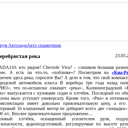
рум Автолада
Авто справочник
еребристая река
23.05.
ADA110: кто рядом? Chevrole Viva? – слишком большая разни
ене. А есть ли что-то, «поближе»? Посмотрим на
«Киа-Р
ричем здесь река, спросите Вы? А дело в том, что свой компак
ородской автомобиль класса В корейцы три года назад наз
РИО», что по-испански означает «река».. Калининградский «
ио» выпускается с кузовами седан и хэтчбек. Последний по об
алона мало уступает универсалу. Кроме того, «Рио» в оптимал
омплектации имеет довольно привлекательную цену, а его 
итровый 16 клапанный мотор не добирает всего две «лошадки
00 л/с. Вполне привлекательное предложение…
азовый хэтчбек, оснащенный усилителем руля, подуш
езопасности, аудиоподготовкой, регулируемые по высоте рул