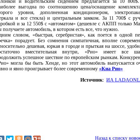
олонкой и водительским сидением предлагается за 10 800$
аиболее выгодна по соотношению цена/оснащение комплект
торого уровня, дополненная кондиционером, электропак
зеркала и все стекла) и центральным замком. За 11 700$ с ру
оробкой и за 12 550$ с «автоматом» (дешевле с АКПП только Ма
ы получаете автомобиль, в котором есть все, что нужно.
дним словом, «быстрая, серебристая», как поется в одной пе
речка» порадует. Без сомнения симпатичная, вполне современ
тносительно дешевая, юркая в городе и прыткая на шоссе, удобн
остаточно вместительная внутри, «Рио» имеет все ша
родолжить успешное шествие по европейским рынкам. Конкуре
Рио» могла бы быть Хенде, но этот автомобиль выпускается о
авно и явно проигрывает более современному
«Киа Рио»
Источник
:
ИА LADAONL
Назад к списку ново