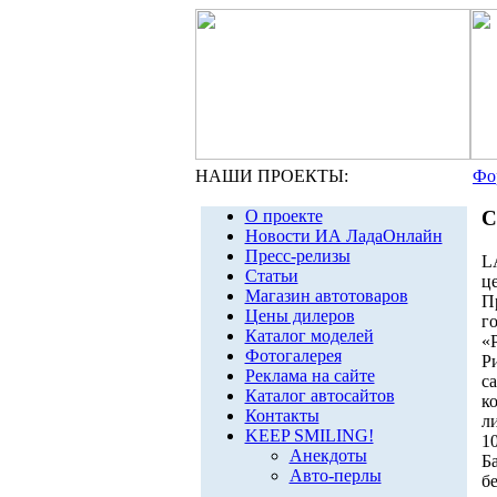
НАШИ ПРОЕКТЫ:
Фо
О проекте
С
Новости ИА ЛадаОнлайн
Пресс-релизы
L
Статьи
ц
Магазин автотоваров
П
Цены дилеров
г
Каталог моделей
«
Фотогалерея
Р
Реклама на сайте
с
Каталог автосайтов
к
Контакты
л
KEEP SMILING!
1
Анекдоты
Б
Авто-перлы
б