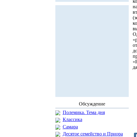
к
н
в
(
к
в
О
«
о
д
п
«
д
Обсуждение
Полемика. Тема дня
Классика
Самара
Десятое семейство и Приора