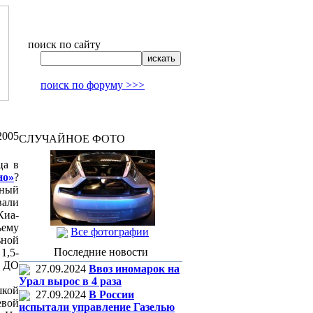
поиск по сайту
поиск по форуму >>>
2005
СЛУЧАЙНОЕ ФОТО
ца в
ио»
?
тный
вали
Киа-
ъему
Все фотографии
ьной
Последние новости
1,5-
» ДО
27.09.2024
Ввоз иномарок на
Урал вырос в 4 раза
кой
27.09.2024
В России
евой
испытали управление Газелью