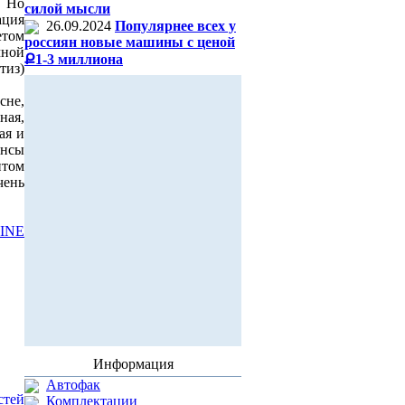
. Но
силой мысли
ация
26.09.2024
Популярнее всех у
етом
россиян новые машины с ценой
чной
Ք1-3 миллиона
тиз)
сне,
ная,
ая и
нсы
нтом
чень
INE
Информация
Автофак
стей
Комплектации