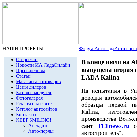
НАШИ ПРОЕКТЫ:
Форум Автолада
Авто спра
О проекте
В конце июля на 
Новости ИА ЛадаОнлайн
выпущена вторая п
Пресс-релизы
Статьи
LADA Kalina
Магазин автотоваров
Цены дилеров
На испытания в Уп
Каталог моделей
доводки автомобил
Фотогалерея
Реклама на сайте
образцы первой п
Каталог автосайтов
Kalina, изготовл
Контакты
производстве Волжс
KEEP SMILING!
сайт
TLTnews.ru
со
Анекдоты
Авто-перлы
автостроитель".