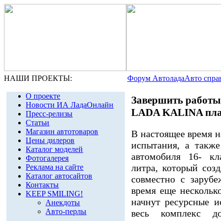
НАШИ ПРОЕКТЫ:
Форум Автолада
Авто спра
О проекте
Завершить работы 
Новости ИА ЛадаОнлайн
LADA KALINA план
Пресс-релизы
Статьи
Магазин автотоваров
В настоящее время 
Цены дилеров
испытания, а также
Каталог моделей
автомобиля 16- кл
Фотогалерея
литра, который соз
Реклама на сайте
Каталог автосайтов
совместно с заруб
Контакты
время еще нескольк
KEEP SMILING!
начнут ресурсные и
Анекдоты
Авто-перлы
весь комплекс до