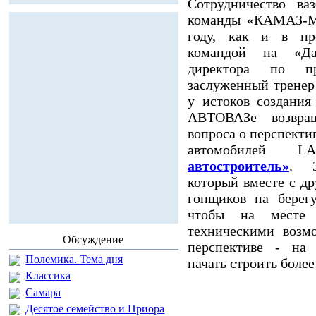
Сотрудничество ва
команды «КАМАЗ-Ма
году, как и в про
командой на «Да
директора по п
заслуженный тренер
у истоков создания
АВТОВАЗе возвра
вопроса о перспекти
автомобилей 
автостроитель»
. З
который вместе с д
гонщиков на берегу
чтобы на месте 
техническими возм
Обсуждение
перспективе - на
Полемика. Тема дня
начать строить боле
Классика
Самара
Десятое семейство и Приора