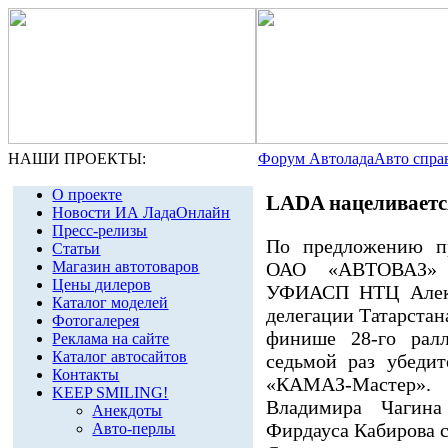
НАШИ ПРОЕКТЫ:
Форум Автолада
Авто спра
О проекте
LADA нацеливаетс
Новости ИА ЛадаОнлайн
Пресс-релизы
По предложению пр
Статьи
ОАО «АВТОВАЗ» И
Магазин автотоваров
Цены дилеров
УФИАСП НТЦ Алекс
Каталог моделей
делегации Татарстана
Фотогалерея
финише 28-го ралл
Реклама на сайте
Каталог автосайтов
седьмой раз убеди
Контакты
«КАМАЗ-Мастер».
KEEP SMILING!
Владимира Чагина
Анекдоты
Фирдауса Кабирова с
Авто-перлы