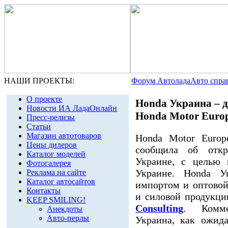
НАШИ ПРОЕКТЫ:
Форум Автолада
Авто спра
О проекте
Honda Украина – 
Новости ИА ЛадаОнлайн
Honda Motor Europ
Пресс-релизы
Статьи
Магазин автотоваров
Honda Motor Europ
Цены дилеров
сообщила об откр
Каталог моделей
Украине, с целью 
Фотогалерея
Украине. Honda У
Реклама на сайте
Каталог автосайтов
импортом и оптовой
Контакты
и силовой продукц
KEEP SMILING!
Consulting
. Комме
Анекдоты
Авто-перлы
Украина, как ожида