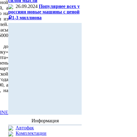
силой мысли
рной
26.09.2024
Популярнее всех у
й, а
россиян новые машины с ценой
о на
Ք1-3 миллиона
ы из
лей.
асы
5000
до
ику»
лта»
вень
март
ской
ода
0, а
, на
INE
Информация
Автофак
Комплектации