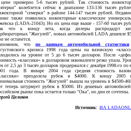
 цене примерно 5-6 тысяч рублей. Так стоимость инжекто
пятерки" колеблется сейчас в диапазоне 133-136 тысяч рубле
нжекторной "семерки" в районе 144-147 тысяч рублей. Недавн
ынке также появились инжекторные классические универсал
жевска (LADA-21043). Но их цена еще выше - 157-60 тысяч руб
ак что к концу лета, когда дилеры распродадут зап
арбюраторных "Жигулей", новых автомобилей LADA дешевле $
же не останется.
апомним, что
по данным автомобильной статистики
вгустовского кризиса 1998 года цены на вазовскую «класс
аходились на уровне от 5 до 6 тысяч долларов. После «дефо
тоимость «классики» в долларовом эквиваленте резко упала. Уро
ен от 2,5 до 3 тысяч долларов продержался с декабря 1998-го по 
001 года. В январе 2004 года средняя стоимость вазов
классики» преодолела рубеж в $4000. К концу 2005 г
инимальная стоимость "Жигулей" вышла на уровень в $4500-460
от теперь штурмует рубеж в $5000. Из дешевых автомобилей
оссийском рынке пока остается только "Ока", но дни ее сочтены.
ергей Целиков
Источник
:
ИА LADAONL