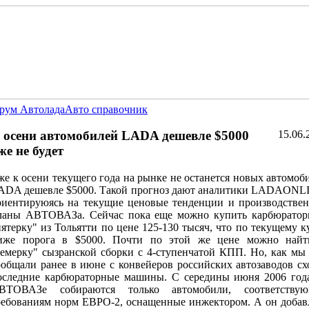
рум Автолада
Авто справочник
 осени автомобилей LADA дешевле $5000
15.06.
же не будет
же к осени текущего года на рынке не останется новых автомоб
ADA дешевле $5000. Такой прогноз дают аналитики LADAONL
риентируюясь на текущие ценовые тенденции и производстве
ланы АВТОВАЗа. Сейчас пока еще можно купить карбюрато
пятерку" из Тольятти по цене 125-130 тысяч, что по текущему к
иже порога в $5000. Почти по этой же цене можно най
семерку" сызранской сборки с 4-ступенчатой КПП. Но, как мы
ообщали ранее в июне с конвейеров российских автозаводов сх
оследние карбюраторные машины. С середины июня 2006 год
ВТОВАЗе собираются только автомобили, соответствую
ребованиям норм ЕВРО-2, оснащенные инжектором. А он добав