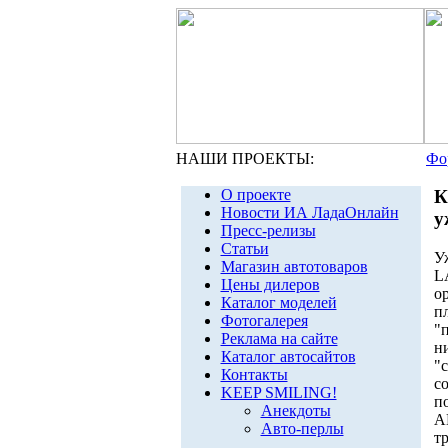
НАШИ ПРОЕКТЫ:
Фо
О проекте
К
Новости ИА ЛадаОнлайн
у
Пресс-релизы
Статьи
У
Магазин автотоваров
L
Цены дилеров
о
Каталог моделей
п
Фотогалерея
"
Реклама на сайте
н
Каталог автосайтов
"
Контакты
с
KEEP SMILING!
п
Анекдоты
А
Авто-перлы
т