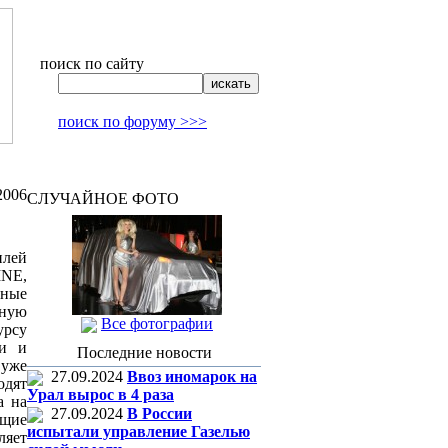
поиск по сайту
поиск по форуму >>>
2006
СЛУЧАЙНОЕ ФОТО
илей
INE,
нные
рную
Все фотографии
урсу
ти и
Последние новости
 уже
27.09.2024
Ввоз иномарок на
одят
Урал вырос в 4 раза
а на
27.09.2024
В России
щие
испытали управление Газелью
ляет