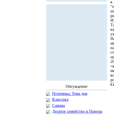
к
"
и
р
И
Т
к
у
Н
а
н
с
ц
2
«
м
в
р
С
Обсуждение
Полемика. Тема дня
Классика
Самара
Десятое семейство и Приора