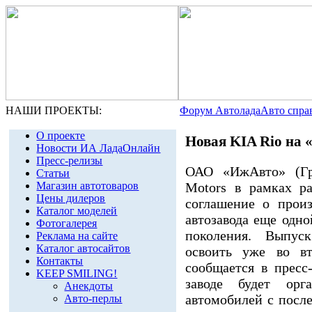
НАШИ ПРОЕКТЫ:
Форум Автолада
Авто спра
О проекте
Новая KIA Rio на
Новости ИА ЛадаОнлайн
Пресс-релизы
ОАО «ИжАвто» (Гр
Статьи
Motors в рамках ра
Магазин автотоваров
Цены дилеров
соглашение о прои
Каталог моделей
автозавода еще одно
Фотогалерея
поколения. Выпус
Реклама на сайте
Каталог автосайтов
освоить уже во вт
Контакты
сообщается в пресс
KEEP SMILING!
заводе будет орга
Анекдоты
автомобилей с посл
Авто-перлы