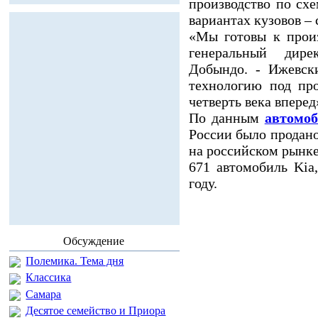
производство по сх
вариантах кузовов – 
«Мы готовы к произ
генеральный ди
Добындо. - Ижевски
технологию под про
четверть века вперед
По данным
автомоб
России было продано 
на российском рынке
671 автомобиль Kia
году.
Обсуждение
Полемика. Тема дня
Классика
Самара
Десятое семейство и Приора