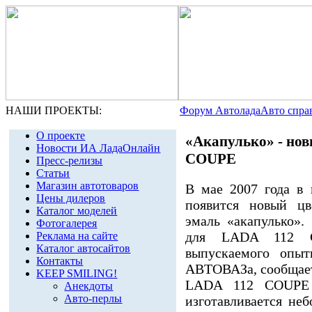
НАШИ ПРОЕКТЫ:
Форум Автолада
Авто спра
О проекте
«Акапулько» - нов
Новости ИА ЛадаОнлайн
COUPE
Пресс-релизы
Статьи
Магазин автотоваров
В мае 2007 года в
Цены дилеров
появится новый цв
Каталог моделей
эмаль «акапулько».
Фотогалерея
для LADA 112 CO
Реклама на сайте
Каталог автосайтов
выпускаемого опыт
Контакты
АВТОВАЗа, сообщаетс
KEEP SMILING!
LADA 112 COUPE 
Анекдоты
Авто-перлы
изготавливается не