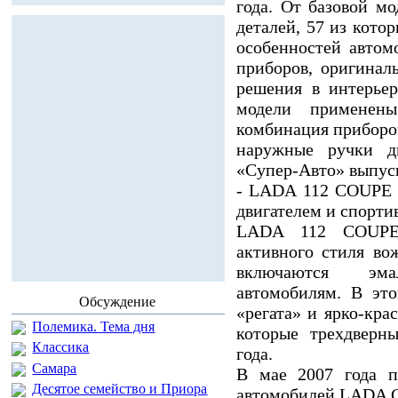
года. От базовой м
деталей, 57 из кото
особенностей автом
приборов, оригинал
решения в интерьер
модели примене
комбинация приборов
наружные ручки д
«Супер-Авто» выпус
- LADA 112 COUPE 
двигателем и спорти
LADA 112 COUPE 
активного стиля во
включаются эм
автомобилям. В эт
Обсуждение
«регата» и ярко-кра
Полемика. Тема дня
которые трехдверн
Классика
года.
Самара
В мае 2007 года п
Десятое семейство и Приора
автомобилей LADA 