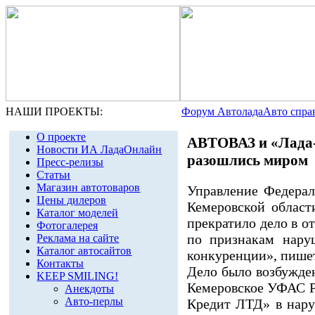
НАШИ ПРОЕКТЫ:
Форум Автолада
Авто спра
О проекте
АВТОВАЗ и «Лада
Новости ИА ЛадаОнлайн
разошлись миром
Пресс-релизы
Статьи
Магазин автотоваров
Управление Федера
Цены дилеров
Кемеровской област
Каталог моделей
прекратило дело в 
Фотогалерея
по признакам нару
Реклама на сайте
Каталог автосайтов
конкуренции», пише
Контакты
Дело было возбужд
KEEP SMILING!
Кемеровское УФАС Р
Анекдоты
Авто-перлы
Кредит ЛТД» в нару