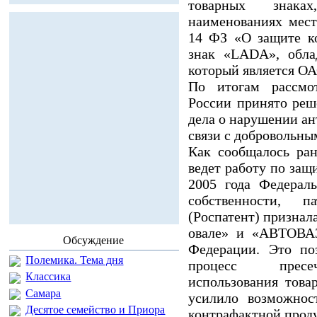
товарных знака
наименованиях мест
14 ФЗ «О защите к
знак «LADA», обла
который является 
По итогам рассмо
России принято реш
дела о нарушении ан
связи с добровольны
Как сообщалось ра
ведет работу по защ
2005 года Федерал
собственности, 
(Роспатент) признал
овале» и «АВТОВАЗ
Обсуждение
Федерации. Это п
Полемика. Тема дня
процесс пресеч
Классика
использования това
Самара
усилило возможнос
Десятое семейство и Приора
контрафактной прод