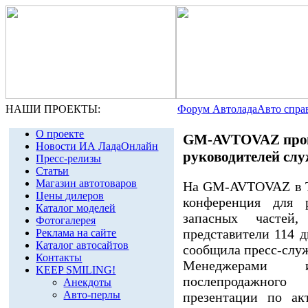
НАШИ ПРОЕКТЫ:
Форум Автолада
Авто спра
О проекте
GM-AVTOVAZ пров
Новости ИА ЛадаОнлайн
руководителей слу
Пресс-релизы
Статьи
Магазин автотоваров
На GM-AVTOVAZ в Т
Цены дилеров
конференция для 
Каталог моделей
запасных частей
Фотогалерея
представители 114 
Реклама на сайте
Каталог автосайтов
сообщила пресс-слу
Контакты
Менеджерами 
KEEP SMILING!
послепродажного
Анекдоты
Авто-перлы
презентации по ак