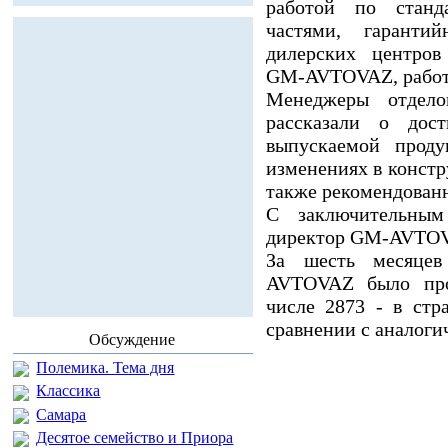
работой по станд
частями, гаранти
дилерских центров
GM-AVTOVAZ, работо
Менеджеры отдело
рассказали о дос
выпускаемой проду
изменениях в конст
также рекомендованн
С заключительным
директор GM-AVTOV
За шесть месяцев
AVTOVAZ было про
числе 2873 - в ст
сравнении с аналоги
Обсуждение
Полемика. Тема дня
Классика
Самара
Десятое семейство и Приора