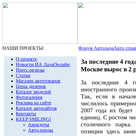
НАШИ ПРОЕКТЫ:
Форум Автолада
Авто спра
О проекте
За последние 4 го
Новости ИА ЛадаОнлайн
Москве вырос в 2 
Пресс-релизы
Статьи
Магазин автотоваров
За последние 4 г
Цены дилеров
иностранного произв
Каталог моделей
Так, если в начал
Фотогалерея
числилось примерно
Реклама на сайте
Каталог автосайтов
2007 года их будет
Контакты
единиц. С ростом чи
KEEP SMILING!
столичного парка.
Анекдоты
Авто-перлы
позиции здесь зан