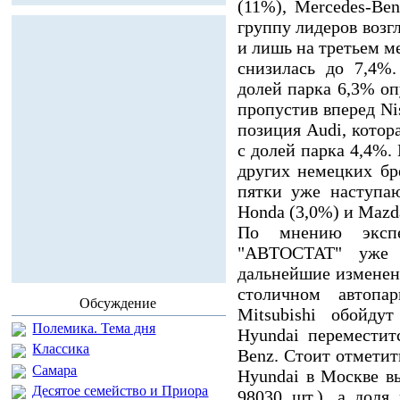
(11%), Mercedes-Be
группу лидеров возгл
и лишь на третьем ме
снизилась до 7,4%
долей парка 6,3% оп
пропустив вперед Ni
позиция Audi, котор
с долей парка 4,4%.
других немецких бр
пятки уже наступаю
Honda (3,0%) и Mazd
По мнению экспер
"АВТОСТАТ" уже 
дальнейшие изменен
столичном автопа
Обсуждение
Mitsubishi обойду
Полемика. Тема дня
Hyundai переместит
Классика
Benz. Стоит отметить
Самара
Hyundai в Москве вы
Десятое семейство и Приора
98030 шт.), а доля