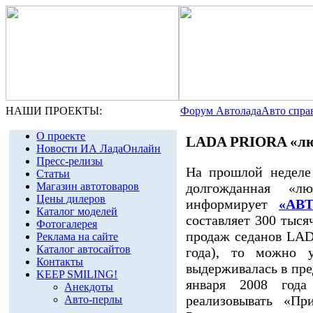
НАШИ ПРОЕКТЫ:
Форум Автолада
Авто спра
О проекте
LADA PRIORA «люкс
Новости ИА ЛадаОнлайн
Пресс-релизы
На прошлой неделе
Статьи
долгожданная «
Магазин автотоваров
Цены дилеров
информирует
«АВ
Каталог моделей
составляет 300 тыся
Фотогалерея
продаж седанов LAD
Реклама на сайте
Каталог автосайтов
года), то можно у
Контакты
выдерживалась в пред
KEEP SMILING!
января 2008 года
Анекдоты
реализовывать «Пр
Авто-перлы