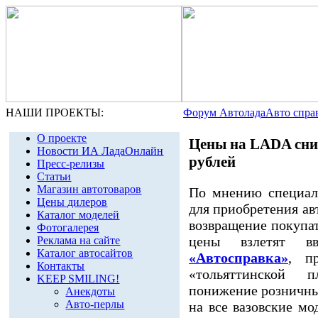
НАШИ ПРОЕКТЫ:
Форум Автолада
Авто спра
О проекте
Цены на LADA сниз
Новости ИА ЛадаОнлайн
рублей
Пресс-релизы
Статьи
Магазин автотоваров
По мнению специали
Цены дилеров
для приобретения ав
Каталог моделей
возвращение покупат
Фотогалерея
цены взлетят в
Реклама на сайте
Каталог автосайтов
«Автосправка»
, п
Контакты
«тольяттинской п
KEEP SMILING!
понижение розничны
Анекдоты
Авто-перлы
на все вазовские мо