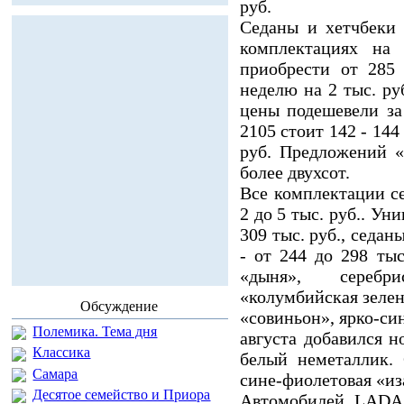
руб.
Седаны и хетчбеки 
комплектациях на
приобрести от 285 
неделю на 2 тыс. ру
цены подешевели за
2105 стоит 142 - 144
руб. Предложений «
более двухсот.
Все комплектации с
2 до 5 тыс. руб.. Ун
309 тыс. руб., седаны
- от 244 до 298 тыс
«дыня», серебр
«колумбийская зелен
Обсуждение
«совиньон», ярко-син
Полемика. Тема дня
августа добавился н
Классика
белый неметаллик. 
Самара
сине-фиолетовая «из
Десятое семейство и Приора
Автомобилей LADA 