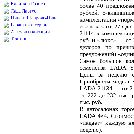
Калина и Гранта
более 40 предложен
Лада Ларгус
рублей. 8-клапанн
Нива и Шевроле-Нива
комплектации «норма
Гарантия и сервис
и «люкс» от 275 до
Автосигнализации
21114 в комплектац
Тюнинг
руб. и «люкс» — от 2
дилеров по прежн
предложений) «один
Самое большое кол
семейства LADA Sa
Цены за неделю с
Приобрести модель
LADA 21134 — от 21
от 222 до 232 тыс.
тыс. руб.
В автосалонах гор
LADA 4×4. Стоимост
«падает» каждую не
неделю).