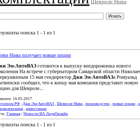
Шевроле Нива
зультаты поиска 1 - 1 из 1
1
еви Нива получает новые опции
жи Эм-АвтоВАЗ
готовится к выпуску внедорожника нового
околения На встрече с губернатором Самарской области Николае
еркушкиным 15 мая гендиректор
Джи Эм-АвтоВАЗ
а Ромуальд
ытвински сообщил, что к концу мая компания представит новую
пцию для Шевроле...
менен: 16.05.2017
топром РФ
,
Джи Эм-АвтоВАЗ
,
Шевроле Нива
,
производство
,
новые опции
,
комплектации
,
инвестиции
ть:
Главная
/
Новости ИА ЛадаОнлайн
зультаты поиска 1 - 1 из 1
1