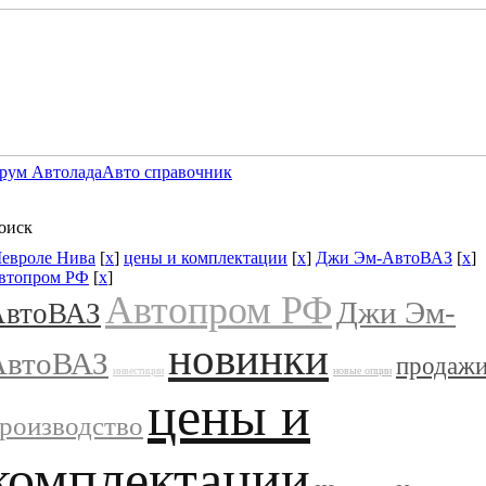
рум Автолада
Авто справочник
оиск
евроле Нива
[
x
]
цены и комплектации
[
x
]
Джи Эм-АвтоВАЗ
[
x
]
втопром РФ
[
x
]
Автопром РФ
Джи Эм-
АвтоВАЗ
новинки
АвтоВАЗ
продаж
инвестиции
новые опции
цены и
роизводство
комплектации