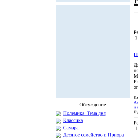
Ре
Ш
Д
п
М
Р
о
Из
Ав
Обсуждение
и 
Пу
Полемика. Тема дня
Классика
Ре
Самара
Десятое семейство и Приора