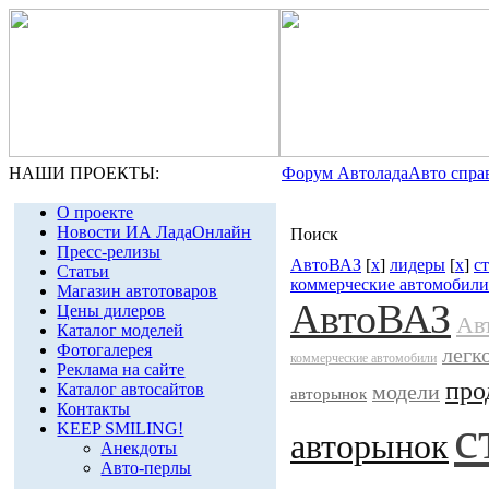
НАШИ ПРОЕКТЫ:
Форум Автолада
Авто спра
О проекте
Новости ИА ЛадаОнлайн
Поиск
Пресс-релизы
АвтоВАЗ
[
x
]
лидеры
[
x
]
с
Статьи
коммерческие автомобили
Магазин автотоваров
АвтоВАЗ
Цены дилеров
Ав
Каталог моделей
Фотогалерея
легк
коммерческие автомобили
Реклама на сайте
про
Каталог автосайтов
модели
авторынок
Контакты
с
KEEP SMILING!
авторынок
Анекдоты
Авто-перлы