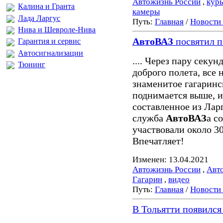
Автожизнь России
,
кур
Калина и Гранта
камеры
Лада Ларгус
Путь:
Главная
/
Новости
Нива и Шевроле-Нива
АвтоВАЗ
посвятил п
Гарантия и сервис
Автосигнализации
.... Через пару секун
Тюнинг
доброго полета, все 
знаменитое гагаринс
поднимается выше, и 
составленное из Лар
служба
АвтоВАЗ
а с
участвовали около 3
Впечатляет!
Изменен: 13.04.2021
Автожизнь России
,
Авт
Гагарин
,
видео
Путь:
Главная
/
Новости
В Тольятти появился