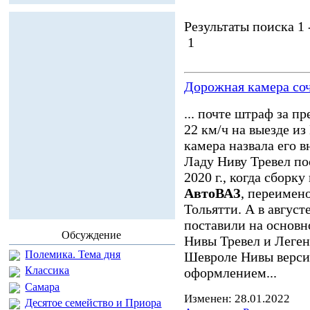
Результаты поиска 1 -
1
Дорожная камера соч
... почте штраф за 
22 км/ч на выезде и
камера назвала его 
Ладу Ниву Тревел по
2020 г., когда сбор
АвтоВАЗ
, переимен
Тольятти. А в авгус
поставили на основ
Обсуждение
Нивы Тревел и Леген
Полемика. Тема дня
Шевроле Нивы версия
Классика
оформлением...
Самара
Изменен: 28.01.2022
Десятое семейство и Приора