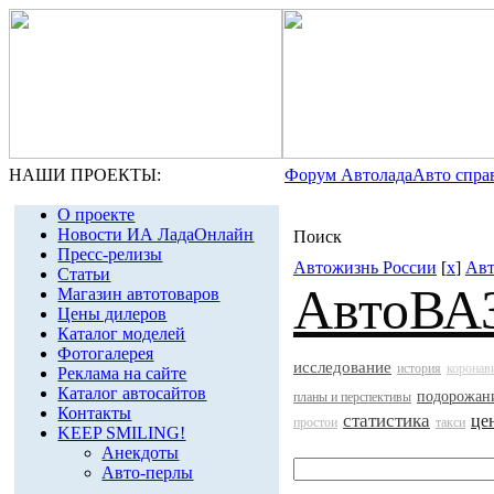
НАШИ ПРОЕКТЫ:
Форум Автолада
Авто спра
О проекте
Новости ИА ЛадаОнлайн
Поиск
Пресс-релизы
Автожизнь России
[
x
]
Ав
Статьи
АвтоВА
Магазин автотоваров
Цены дилеров
Каталог моделей
Фотогалерея
исследование
история
коронав
Реклама на сайте
Каталог автосайтов
подорожан
планы и перспективы
Контакты
статистика
це
простои
такси
KEEP SMILING!
Анекдоты
Авто-перлы