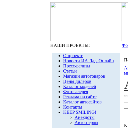
НАШИ ПРОЕКТЫ:
Фо
О проекте
П
Новости ИА ЛадаОнлайн
Пресс-релизы
А
Статьи
м
Магазин автотоваров
Цены дилеров
Каталог моделей
Фотогалерея
ко
Реклама на сайте
Каталог автосайтов
Контакты
KEEP SMILING!
Анекдоты
Авто-перлы
К