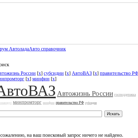
рум Автолада
Авто справочник
оиск
втожизнь России
[
x
]
субсидии
[
x
]
АвтоВАЗ
[
x
]
правительство Р
инпромторг
[
x
]
минфин
[
x
]
АвтоВАЗ
Автожизнь России
господдержка
минпромторг
правительство РФ
минфин
ронавирус
субсидии
 сожалению, на ваш поисковый запрос ничего не найдено.