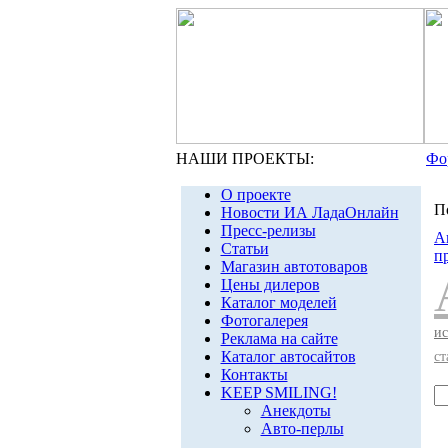
НАШИ ПРОЕКТЫ:
Фо
О проекте
П
Новости ИА ЛадаОнлайн
Пресс-релизы
А
Статьи
п
Магазин автотоваров
Цены дилеров
Каталог моделей
Фотогалерея
ис
Реклама на сайте
Каталог автосайтов
ст
Контакты
KEEP SMILING!
Анекдоты
Авто-перлы