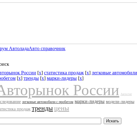
рум Автолада
Авто справочник
оиск
вторынок России
[
x
]
статистика продаж
[
x
]
легковые автомобили
робегом
[
x
]
тренды
[
x
]
марки-лидеры
[
x
]
Авторынок России
Автостат
марки-лидеры
следование
модели-лидеры
легковые автомобили с пробегом
тренды
цены
атистика продаж