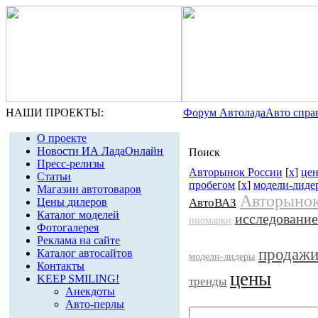
НАШИ ПРОЕКТЫ:
Форум Автолада
Авто спра
О проекте
Новости ИА ЛадаОнлайн
Поиск
Пресс-релизы
Авторынок России
[
x
]
це
Статьи
пробегом
[
x
]
модели-лиде
Магазин автотоваров
Авторынок
Цены дилеров
АвтоВАЗ
Каталог моделей
исследование
иномарки
Фотогалерея
Реклама на сайте
продаж
Каталог автосайтов
модели-лидеры
Контакты
цены
KEEP SMILING!
тренды
Анекдоты
Авто-перлы