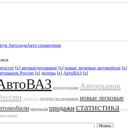
рум Автолада
Авто справочник
оиск
втостат
[
x
]
автокредитование
[
x
]
новые легковые автомобили
[
x
]
вторынок России
[
x
]
дилеры
[
x
]
АвтоВАЗ
[
x
]
АвтоВАЗ
Авторынок
автокредитование
России
новые легковые
дилеры
Автостат
исследование
статистика
продажи
втомобили
прогнозы
тенд
енды
финансы