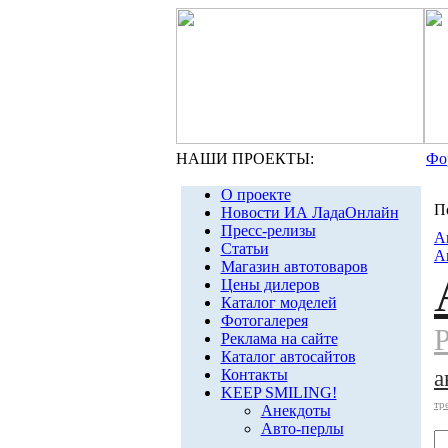
НАШИ ПРОЕКТЫ:
Фо
О проекте
П
Новости ИА ЛадаОнлайн
Пресс-релизы
А
Статьи
А
Магазин автотоваров
Цены дилеров
Каталог моделей
Фотогалерея
Реклама на сайте
Каталог автосайтов
Контакты
а
KEEP SMILING!
тр
Анекдоты
Авто-перлы