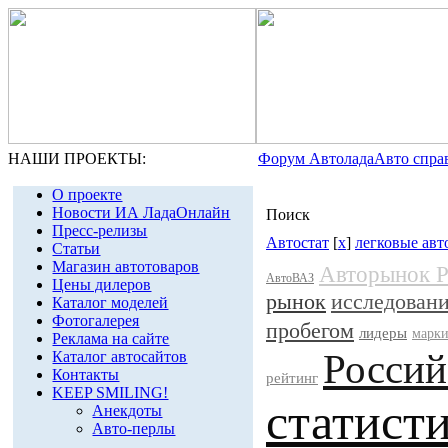
НАШИ ПРОЕКТЫ:
Форум Автолада
Авто спра
О проекте
Новости ИА ЛадаОнлайн
Поиск
Пресс-релизы
Автостат
[
x
]
легковые авт
Статьи
Магазин автотоваров
Авторынок Р
АвтоВАЗ
Цены дилеров
рынок
исследован
Каталог моделей
Фотогалерея
пробегом
лидеры
марки
Реклама на сайте
Россий
Каталог автосайтов
Контакты
рейтинг
KEEP SMILING!
статист
Анекдоты
Авто-перлы