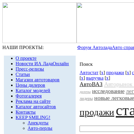
НАШИ ПРОЕКТЫ:
Форум Автолада
Авто спра
О проекте
Новости ИА ЛадаОнлайн
Поиск
Пресс-релизы
Автостат
[
x
]
продажи
[
x
]
Статьи
[
x
]
выручка
[
x
]
Магазин автотоваров
Авторынок
АвтоВАЗ
Цены дилеров
ле
Каталог моделей
исследование
дилеры
Фотогалерея
новые легковы
лидеры
Реклама на сайте
ст
Каталог автосайтов
продажи
Контакты
KEEP SMILING!
Анекдоты
Авто-перлы