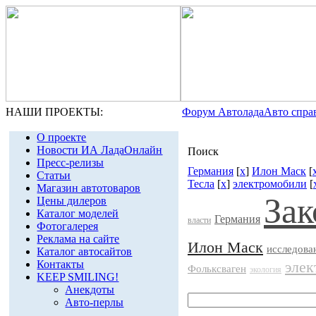
НАШИ ПРОЕКТЫ:
Форум Автолада
Авто спра
О проекте
Новости ИА ЛадаОнлайн
Поиск
Пресс-релизы
Германия
[
x
]
Илон Маск
[
Статьи
Тесла
[
x
]
электромобили
[
Магазин автотоваров
Зак
Цены дилеров
Каталог моделей
Германия
власти
Фотогалерея
Реклама на сайте
Илон Маск
исследова
Каталог автосайтов
Контакты
эле
Фольксваген
экология
KEEP SMILING!
Анекдоты
Авто-перлы