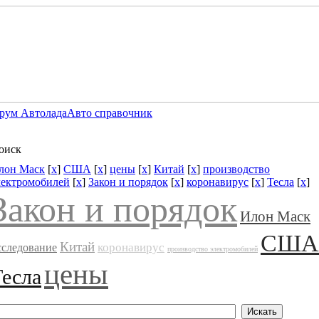
рум Автолада
Авто справочник
оиск
лон Маск
[
x
]
США
[
x
]
цены
[
x
]
Китай
[
x
]
производство
лектромобилей
[
x
]
Закон и порядок
[
x
]
коронавирус
[
x
]
Тесла
[
x
]
Закон и порядок
Илон Маск
США
Китай
коронавирус
сследование
производство электромобилей
цены
Тесла