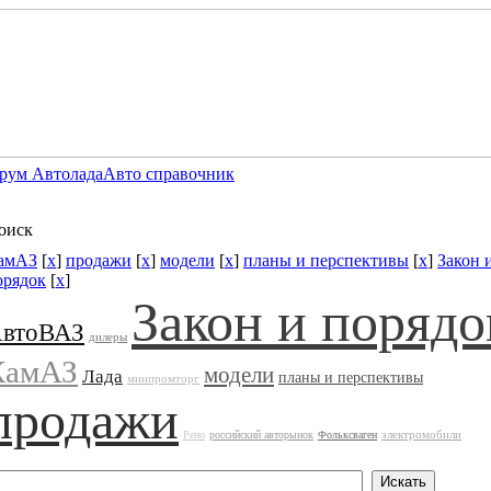
рум Автолада
Авто справочник
оиск
амАЗ
[
x
]
продажи
[
x
]
модели
[
x
]
планы и перспективы
[
x
]
Закон 
орядок
[
x
]
Закон и порядо
втоВАЗ
дилеры
КамАЗ
модели
Лада
планы и перспективы
минпромторг
продажи
электромобили
Рено
российский авторынок
Фольксваген