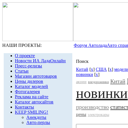
НАШИ ПРОЕКТЫ:
Форум Автолада
Авто спра
О проекте
Новости ИА ЛадаОнлайн
Поиск
Пресс-релизы
Китай
[
x
]
США
[
x
]
модел
Статьи
новинки
[
x
]
Магазин автотоваров
Китай
Цены дилеров
акции
внедорожники
Каталог моделей
новинки
Фотогалерея
Реклама на сайте
Каталог автосайтов
производство
статис
Контакты
KEEP SMILING!
цены
электрокары
Анекдоты
Авто-перлы