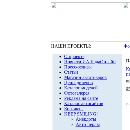
НАШИ ПРОЕКТЫ:
Фо
О проекте
П
Новости ИА ЛадаОнлайн
Пресс-релизы
К
Статьи
п
Магазин автотоваров
и
Цены дилеров
а
Каталог моделей
Фотогалерея
Реклама на сайте
Каталог автосайтов
Ро
Контакты
KEEP SMILING!
Анекдоты
Авто-перлы