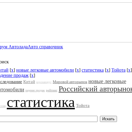
рум Автолада
Авто справочник
оиск
итай
[
x
]
новые легковые автомобили
[
x
]
статистика
[
x
]
Тойота
[
x
]
адение продаж
[
x
]
новые легковые
сследование
Китай
Мировой авторынок
коронавирус
Российский авторыно
втомобили
рейтинг
падение продаж
статистика
Тойота
ссия