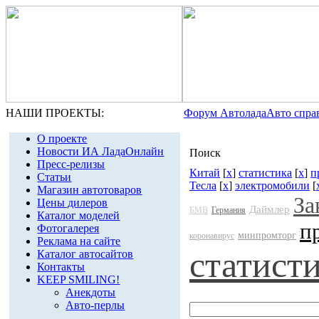
НАШИ ПРОЕКТЫ:
Форум Автолада
Авто спра
О проекте
Новости ИА ЛадаОнлайн
Поиск
Пресс-релизы
Китай
[
x
]
статистика
[
x
]
п
Статьи
Тесла
[
x
]
электромобили
[
Магазин автотоваров
За
Цены дилеров
Даймлер
БМВ
Германия
Каталог моделей
п
Фотогалерея
минпромторг
коронавирус
Реклама на сайте
статист
Каталог автосайтов
Контакты
KEEP SMILING!
Анекдоты
Авто-перлы