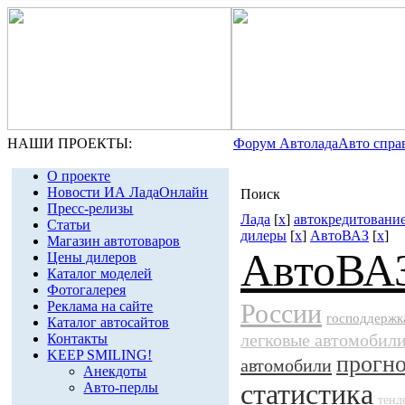
НАШИ ПРОЕКТЫ:
Форум Автолада
Авто спра
О проекте
Новости ИА ЛадаОнлайн
Поиск
Пресс-релизы
Лада
[
x
]
автокредитовани
Статьи
дилеры
[
x
]
АвтоВАЗ
[
x
]
Магазин автотоваров
АвтоВА
Цены дилеров
Каталог моделей
Фотогалерея
Реклама на сайте
России
господдержк
Каталог автосайтов
легковые автомобил
Контакты
KEEP SMILING!
прогн
автомобили
Анекдоты
статистика
Авто-перлы
тенд