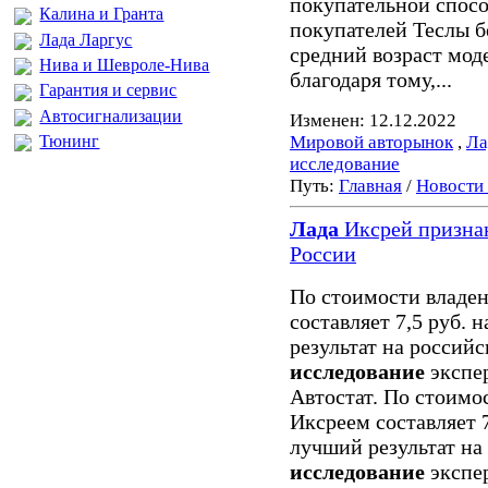
покупательной спосо
Калина и Гранта
покупателей Теслы б
Лада Ларгус
средний возраст моде
Нива и Шевроле-Нива
благодаря тому,...
Гарантия и сервис
Автосигнализации
Изменен: 12.12.2022
Тюнинг
Мировой авторынок
,
Ла
исследование
Путь:
Главная
/
Новости
Лада
Иксрей призна
России
По стоимости владе
составляет 7,5 руб. 
результат на россий
исследование
экспер
Автостат. По стоимо
Иксреем составляет 7
лучший результат на
исследование
экспер