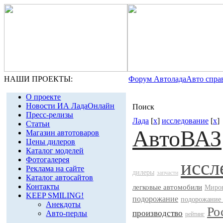
НАШИ ПРОЕКТЫ:
Форум Автолада
Авто спра
О проекте
Новости ИА ЛадаОнлайн
Поиск
Пресс-релизы
Лада
[
x
]
исследование
[
x
]
Статьи
АвтоВАЗ
Магазин автотоваров
Цены дилеров
Каталог моделей
Фотогалерея
иссл
Реклама на сайте
дилеры
запчасти
Каталог автосайтов
Контакты
легковые автомобили
Миров
KEEP SMILING!
подорожание
подорожание
Анекдоты
Ро
производство
Авто-перлы
рейтинг