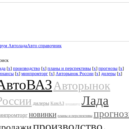
рум Автолада
Авто справочник
оиск
ада
[
x
]
производство
[
x
]
планы и перспективы
[
x
]
прогнозы
[
x
]
инансы
[
x
]
минпромторг
[
x
]
Авторынок России
[
x
]
дилеры
[
x
]
АвтоВАЗ
Авторынок
Лада
России
дилеры
КамАЗ
коронавирус
прогно
новинки
инпромторг
планы и перспективы
производство
продажи