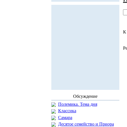
К
Р
Обсуждение
Полемика. Тема дня
Классика
Самара
Десятое семейство и Приора