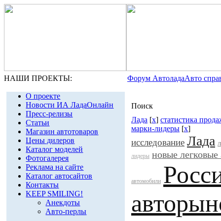
НАШИ ПРОЕКТЫ:
Форум Автолада
Авто спра
О проекте
Новости ИА ЛадаОнлайн
Поиск
Пресс-релизы
Лада
[
x
]
статистика прода
Статьи
марки-лидеры
[
x
]
Магазин автотоваров
Лада
Цены дилеров
исследование
Каталог моделей
новые легковые
лидеры
Фотогалерея
Росс
Реклама на сайте
Каталог автосайтов
автомобили
Контакты
KEEP SMILING!
авторын
Анекдоты
Авто-перлы