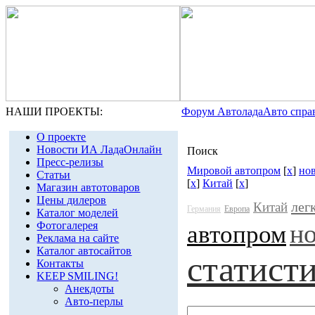
НАШИ ПРОЕКТЫ:
Форум Автолада
Авто спра
О проекте
Новости ИА ЛадаОнлайн
Поиск
Пресс-релизы
Мировой автопром
[
x
]
но
Статьи
[
x
]
Китай
[
x
]
Магазин автотоваров
Цены дилеров
лег
Китай
Германия
Европа
Каталог моделей
н
Фотогалерея
автопром
Реклама на сайте
Каталог автосайтов
статист
Контакты
KEEP SMILING!
Анекдоты
Авто-перлы