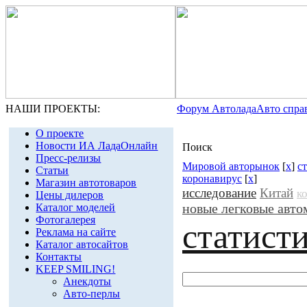
НАШИ ПРОЕКТЫ:
Форум Автолада
Авто спра
О проекте
Новости ИА ЛадаОнлайн
Поиск
Пресс-релизы
Мировой авторынок
[
x
]
с
Статьи
коронавирус
[
x
]
Магазин автотоваров
исследование
Китай
к
Цены дилеров
новые легковые авт
Каталог моделей
Фотогалерея
статист
Реклама на сайте
Каталог автосайтов
Контакты
KEEP SMILING!
Анекдоты
Авто-перлы