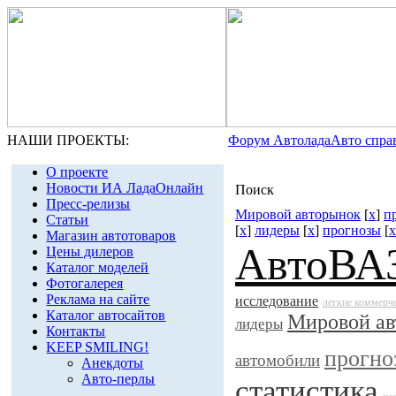
НАШИ ПРОЕКТЫ:
Форум Автолада
Авто спра
О проекте
Новости ИА ЛадаОнлайн
Поиск
Пресс-релизы
Мировой авторынок
[
x
]
п
Статьи
[
x
]
лидеры
[
x
]
прогнозы
[
x
Магазин автотоваров
АвтоВА
Цены дилеров
Каталог моделей
Фотогалерея
Реклама на сайте
исследование
легкие коммерч
Каталог автосайтов
Мировой ав
лидеры
Контакты
KEEP SMILING!
прогно
автомобили
Анекдоты
Авто-перлы
статистика