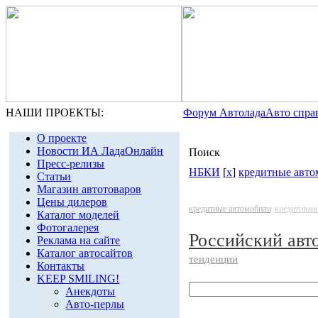
НАШИ ПРОЕКТЫ:
Форум Автолада
Авто спра
О проекте
Новости ИА ЛадаОнлайн
Поиск
Пресс-релизы
НБКИ
[
x
]
кредитные авто
Статьи
Магазин автотоваров
Цены дилеров
кредитные автомобили
кредитован
Каталог моделей
Фотогалерея
Российский авт
Реклама на сайте
Каталог автосайтов
тенденции
Контакты
KEEP SMILING!
Анекдоты
Авто-перлы