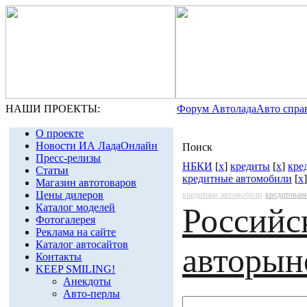
НАШИ ПРОЕКТЫ:
Форум Автолада
Авто спра
О проекте
Новости ИА ЛадаОнлайн
Поиск
Пресс-релизы
НБКИ
[
x
]
кредиты
[
x
]
кре
Статьи
кредитные автомобили
[
x
]
Магазин автотоваров
Цены дилеров
кредитные автомобили
кредитован
Каталог моделей
Российс
Фотогалерея
Реклама на сайте
Каталог автосайтов
авторын
Контакты
KEEP SMILING!
Анекдоты
Авто-перлы