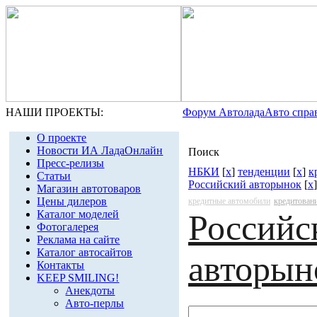
НАШИ ПРОЕКТЫ:
Форум Автолада
Авто спра
О проекте
Новости ИА ЛадаОнлайн
Поиск
Пресс-релизы
НБКИ
[
x
]
тенденции
[
x
]
к
Статьи
Российский авторынок
[
x
]
Магазин автотоваров
Цены дилеров
кредитные автомобили
кредитован
Каталог моделей
Российс
Фотогалерея
Реклама на сайте
Каталог автосайтов
авторын
Контакты
KEEP SMILING!
Анекдоты
Авто-перлы