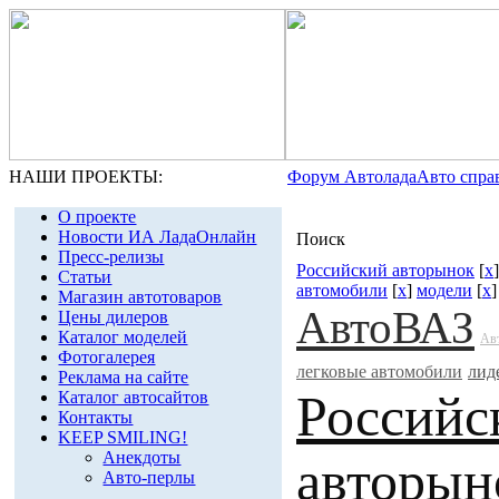
НАШИ ПРОЕКТЫ:
Форум Автолада
Авто спра
О проекте
Новости ИА ЛадаОнлайн
Поиск
Пресс-релизы
Российский авторынок
[
x
Статьи
автомобили
[
x
]
модели
[
x
Магазин автотоваров
АвтоВАЗ
Цены дилеров
Каталог моделей
Ав
Фотогалерея
легковые автомобили
лид
Реклама на сайте
Российс
Каталог автосайтов
Контакты
KEEP SMILING!
Анекдоты
авторын
Авто-перлы