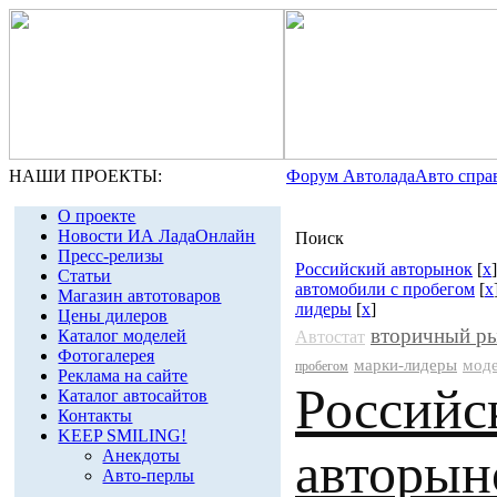
НАШИ ПРОЕКТЫ:
Форум Автолада
Авто спра
О проекте
Новости ИА ЛадаОнлайн
Поиск
Пресс-релизы
Российский авторынок
[
x
Статьи
автомобили с пробегом
[
x
Магазин автотоваров
лидеры
[
x
]
Цены дилеров
вторичный р
Каталог моделей
Автостат
Фотогалерея
марки-лидеры
мод
пробегом
Реклама на сайте
Российс
Каталог автосайтов
Контакты
KEEP SMILING!
авторын
Анекдоты
Авто-перлы