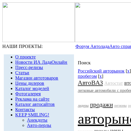
НАШИ ПРОЕКТЫ:
Форум Автолада
Авто спра
О проекте
Новости ИА ЛадаОнлайн
Поиск
Пресс-релизы
Российский авторынок
[
x
Статьи
пробегом
[
x
]
Магазин автотоваров
АвтоВАЗ
вт
Цены дилеров
Автостат
Каталог моделей
легковые автомобили с пробе
Фотогалерея
Реклама на сайте
продажи
Каталог автосайтов
лидеры
регионы
р
Контакты
авторын
KEEP SMILING!
Анекдоты
Авто-перлы
цены
тренды